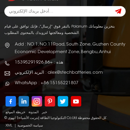
بالنقر فوق "إرسال"، فإنك توافق على قيام Polarium بتخزين معلوماتك
الشخصية ومعالجتها لتزويدك بالمحتوى المطلوب.
Add : NO.1, NO.11Road, South Zone, Guzhen County
Economic Development Zone, Bengbu, Anhui
هذه : +86 15395291926
البريد الإلكتروني : alex@stechbatteries.com
WhatsApp : +86 15155221807
خبر
المدونة
خريطة الموقع
© انهوى S-التكنولوجيا الطاقة إنترنت الأشياء Co.Ltd كل الحقوق محفوظة.
سياسة الخصوصية
|
XML